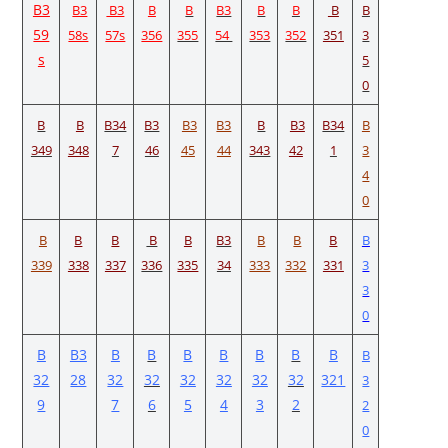
B3
B3
B3
B
B
B3
B
B
B
B
59
58s
57s
356
355
54
353
352
351
3
s
5
0
B
B
B34
B3
B3
B3
B
B3
B34
B
349
348
7
46
45
44
343
42
1
3
4
0
B
B
B
B
B
B3
B
B
B
B
339
338
337
336
335
34
333
332
331
3
3
0
B
B3
B
B
B
B
B
B
B
B
32
28
32
32
32
32
32
32
321
3
9
7
6
5
4
3
2
2
0