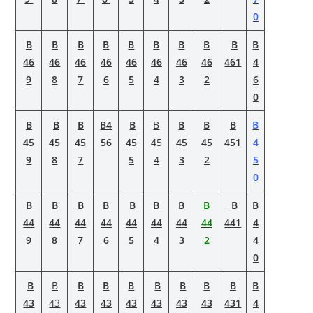
0
B
B
B
B
B
B
B
B
B
B
46
46
46
46
46
46
46
46
461
4
9
8
7
6
5
4
3
2
6
0
B
B
B
B4
B
B
B
B
B
B
45
45
45
56
45
45
45
45
451
4
9
8
7
5
4
3
2
5
0
B
B
B
B
B
B
B
B
B
B
44
44
44
44
44
44
44
44
441
4
9
8
7
6
5
4
3
2
4
0
B
B
B
B
B
B
B
B
B
B
43
43
43
43
43
43
43
43
431
4