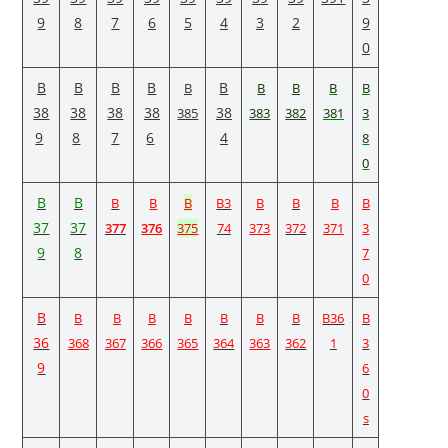
9
8
7
6
5
4
3
2
9
0
B
B
B
B
B
B
B
B
B
B
38
38
38
38
38
385
383
382
381
3
9
8
7
6
4
8
0
B
B
B
B
B
B3
B
B
B
B
37
37
377
376
375
74
373
372
371
3
9
8
7
0
B
B
B
B
B
B
B
B
B36
B
36
368
367
366
365
364
363
362
1
3
9
6
0
s