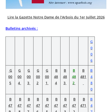
Lire la Gazette Notre Dame de l’Arbois du 1er Juillet 2026
Bulletins archivés :
G
0
0
6
G
G
G
G
G
B
B
B
B
B
00
00
00
00
00
48
48
48
481
4
5
4
3
2
1
4
3
2
8
0
B
B
B
B
B
B
B
B
B
B
47
47
47
47
47
47
47
47
471
4
9
8
7
6
5
4
3
2
7