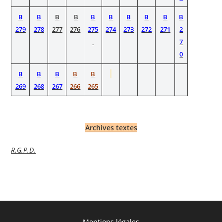
B
B
B
B
B
B
B
B
B
B
279
278
277
276
275
274
273
272
271
2
7
0
B
B
B
B
B
269
268
267
266
265
Archives textes
R.G.P.D.
Mentions légales