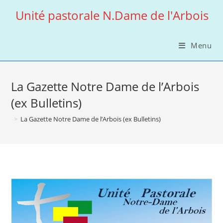
Skip
Unité pastorale N.Dame de l'Arbois
to
content
Menu
La Gazette Notre Dame de l’Arbois
(ex Bulletins)
>
La Gazette Notre Dame de l’Arbois (ex Bulletins)