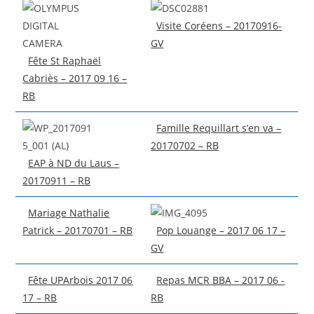
Visite Coréens – 20170916-
GV
Fête St Raphaël
Cabriès – 2017 09 16 –
RB
Famille Requillart s’en va –
20170702 – RB
EAP à ND du Laus –
20170911 – RB
Mariage Nathalie
Patrick – 20170701 – RB
Pop Louange – 2017 06 17 –
GV
Fête UPArbois 2017 06
Repas MCR BBA – 2017 06 -
17 – RB
RB