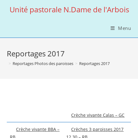
Skip
Unité pastorale N.Dame de l'Arbois
to
content
Menu
Reportages 2017
>
Reportages Photos des paroisses
>
Reportages 2017
Crèche vivante Calas – GC
Crèche vivante BBA –
Crèches 3 paroisses 2017
RB
12 30 – RB