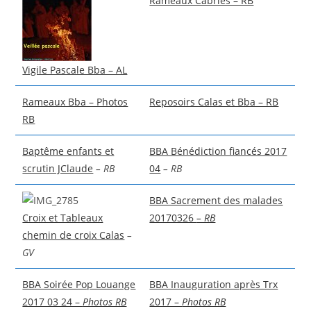
Rameaux Cabriès – RB
Vigile Pascale Bba – AL
Rameaux Bba – Photos
Reposoirs Calas et Bba – RB
RB
Baptême enfants et
BBA Bénédiction fiancés 2017
scrutin JClaude
– RB
04
– RB
BBA Sacrement des malades
Croix et Tableaux
20170326
– RB
chemin de croix Calas
–
GV
BBA Soirée Pop Louange
BBA Inauguration après Trx
2017 03 24 –
Photos RB
2017 –
Photos RB