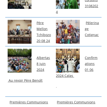
3108202
4
Père
Pèlerina
Mellon
ge
Tchibozo
Cotignac
20 08 24
Albertas
Confirm
8 juin
ations
2024
01 06
2024 Calas
Au revoir Père Benoît
.
Premières Communions
Premières Communions