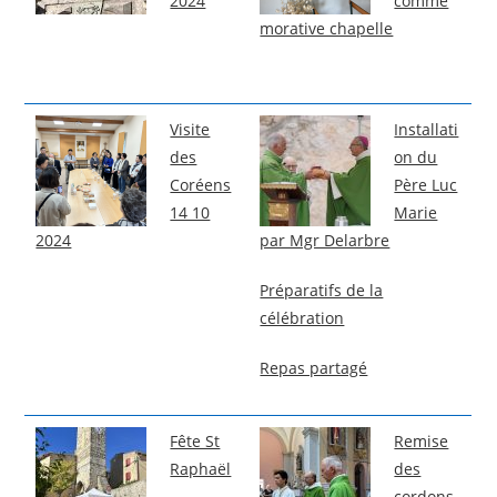
2024
commé
morative chapelle
Visite
Installati
des
on du
Coréens
Père Luc
14 10
Marie
2024
par Mgr Delarbre
Préparatifs de la
célébration
Repas partagé
Fête St
Remise
Raphaël
des
cordons