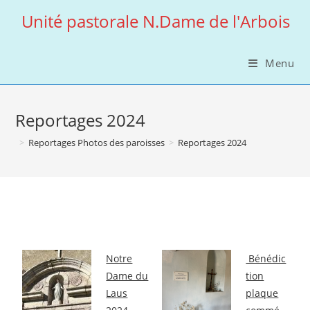
Skip
Unité pastorale N.Dame de l'Arbois
to
content
Menu
Reportages 2024
>
Reportages Photos des paroisses
>
Reportages 2024
Notre
Bénédic
Dame du
tion
Laus
plaque