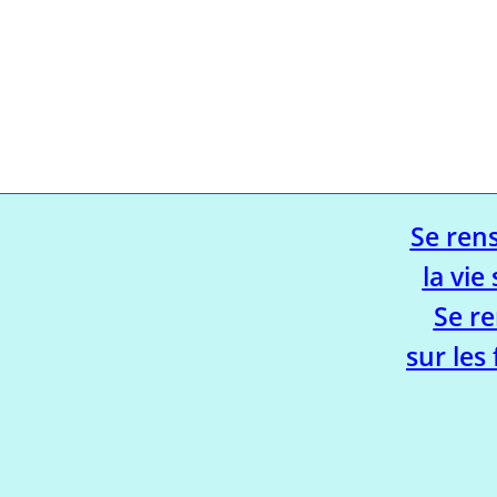
Se ren
la vie 
Se r
sur les