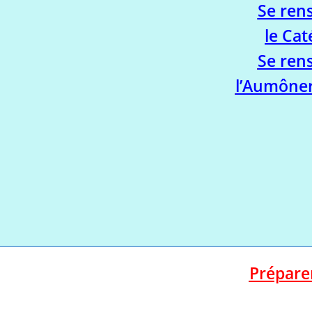
Se ren
le Ca
Se ren
l’Aumôner
Prépare