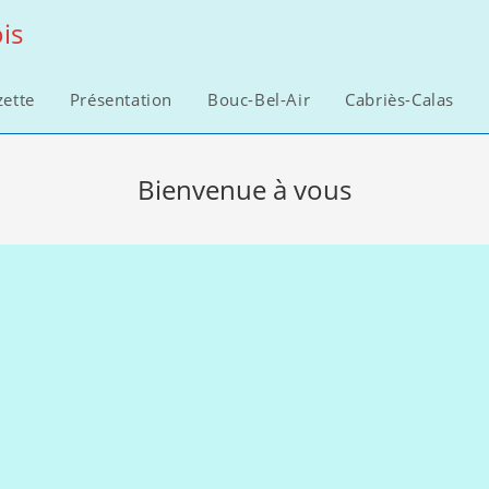
is
zette
Présentation
Bouc-Bel-Air
Cabriès-Calas
Bienvenue à vous