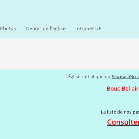
Photos
Denier de l’Église
Intranet UP
Toggle
website
search
Église catholique du
Diocèse d’Aix e
Bouc Bel air
La liste de nos pa
Consulter